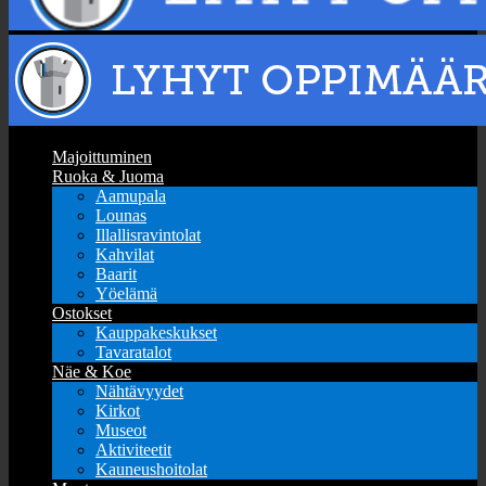
Majoittuminen
Ruoka & Juoma
Aamupala
Lounas
Illallisravintolat
Kahvilat
Baarit
Yöelämä
Ostokset
Kauppakeskukset
Tavaratalot
Näe & Koe
Nähtävyydet
Kirkot
Museot
Aktiviteetit
Kauneushoitolat