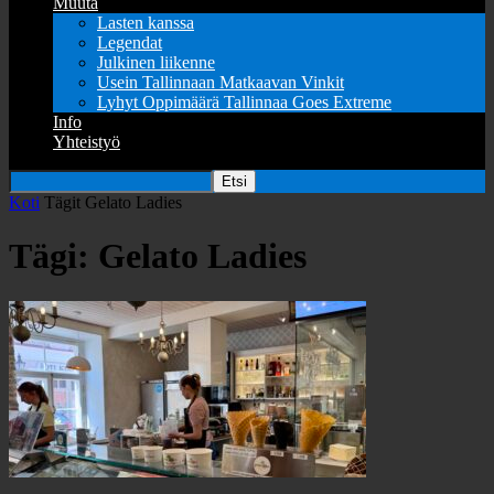
Muuta
Lasten kanssa
Legendat
Julkinen liikenne
Usein Tallinnaan Matkaavan Vinkit
Lyhyt Oppimäärä Tallinnaa Goes Extreme
Info
Yhteistyö
Koti
Tägit
Gelato Ladies
Tägi: Gelato Ladies