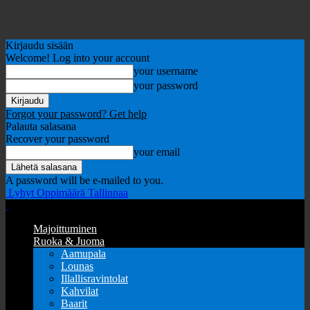
Kirjaudu sisään
Welcome! Log into your account
your username
your password
Forgot your password? Get help
Palauta salasana
Recover your password
your email
A password will be e-mailed to you.
Lyhyt Oppimäärä Tallinnaa
Majoittuminen
Ruoka & Juoma
Aamupala
Lounas
Illallisravintolat
Kahvilat
Baarit