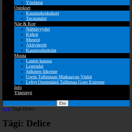
Yöelämä
Ostokset
Kauppakeskukset
Tavaratalot
Näe & Koe
Nähtävyydet
Kirkot
Museot
Aktiviteetit
Kauneushoitolat
Muuta
Lasten kanssa
Legendat
Julkinen liikenne
Usein Tallinnaan Matkaavan Vinkit
Lyhyt Oppimäärä Tallinnaa Goes Extreme
Info
Yhteistyö
Koti
Tägit
Delice
Tägi: Delice