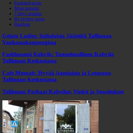
Featured posts
Most popular
7 days popular
By review score
Random
Gelato Ladies: Italialaista Jäätelöä Tallinnan
Vanhassakaupungissa
Faehlmanni Kohvik: Tunnelmallinen Kahvila
Tallinnan Keskustassa
Cafe Mmuah: Hyvää Aamiaista ja Lounasta
Tallinnan Keskustassa
Tallinnan Parhaat Kahvilat: Vinkit ja Suositukset