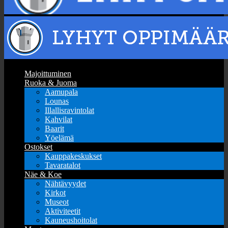
Majoittuminen
Ruoka & Juoma
Aamupala
Lounas
Illallisravintolat
Kahvilat
Baarit
Yöelämä
Ostokset
Kauppakeskukset
Tavaratalot
Näe & Koe
Nähtävyydet
Kirkot
Museot
Aktiviteetit
Kauneushoitolat