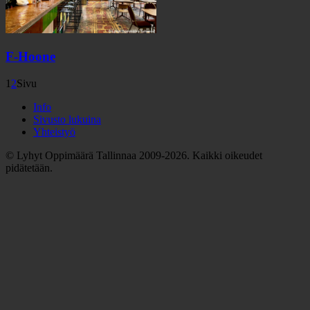
F-Hoone
1
2
Sivu
Info
Sivusto lukuina
Yhteistyö
© Lyhyt Oppimäärä Tallinnaa 2009-2026. Kaikki oikeudet
pidätetään.