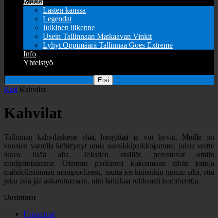
Muuta
Lasten kanssa
Legendat
Julkinen liikenne
Usein Tallinnaan Matkaavan Vinkit
Lyhyt Oppimäärä Tallinnaa Goes Extreme
Info
Yhteistyö
Koti
Kahvilat
Kahvilat
Tallinnan kahvilaskene elää, hengittää ja voi hyvin. Meille on
vuosien varrella kehittynyt omia suosikkipaikkojamme, joista voitte
lukea lisää alta. Tekstien sisällöt perustuvat omiin
mielipiteisiimme. Olemme pyrkineet kokoamaan tähän juttuja
mahdollisimman monipuolisesti, mutta jos kuitenkin tuntuu siltä, että
joku asia jää askaruttamaan, niin laittakaa rohkeasti kommenttia.
Uusimmat
Uusimmat