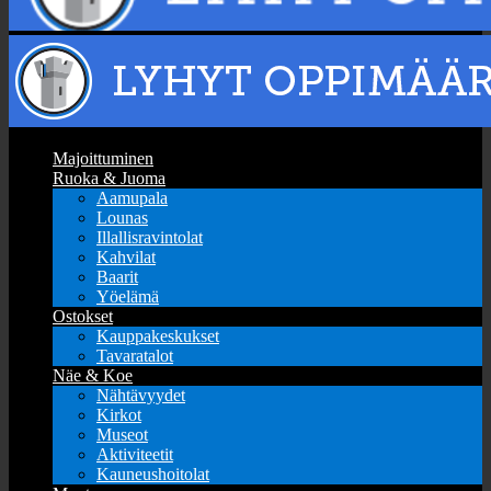
Majoittuminen
Ruoka & Juoma
Aamupala
Lounas
Illallisravintolat
Kahvilat
Baarit
Yöelämä
Ostokset
Kauppakeskukset
Tavaratalot
Näe & Koe
Nähtävyydet
Kirkot
Museot
Aktiviteetit
Kauneushoitolat