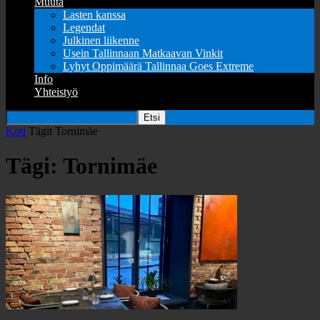
Muuta
Lasten kanssa
Legendat
Julkinen liikenne
Usein Tallinnaan Matkaavan Vinkit
Lyhyt Oppimäärä Tallinnaa Goes Extreme
Info
Yhteistyö
Koti
Tägit
Tornimäe
Tägi: Tornimäe