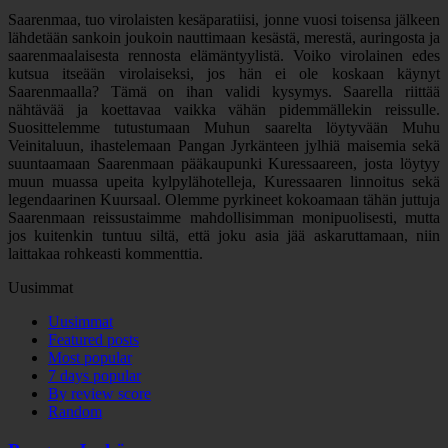
Saarenmaa, tuo virolaisten kesäparatiisi, jonne vuosi toisensa jälkeen
lähdetään sankoin joukoin nauttimaan kesästä, merestä, auringosta ja
saarenmaalaisesta rennosta elämäntyylistä. Voiko virolainen edes
kutsua itseään virolaiseksi, jos hän ei ole koskaan käynyt
Saarenmaalla? Tämä on ihan validi kysymys. Saarella riittää
nähtävää ja koettavaa vaikka vähän pidemmällekin reissulle.
Suosittelemme tutustumaan Muhun saarelta löytyvään Muhu
Veinitaluun, ihastelemaan Pangan Jyrkänteen jylhiä maisemia sekä
suuntaamaan Saarenmaan pääkaupunki Kuressaareen, josta löytyy
muun muassa upeita kylpylähotelleja, Kuressaaren linnoitus sekä
legendaarinen Kuursaal. Olemme pyrkineet kokoamaan tähän juttuja
Saarenmaan reissustaimme mahdollisimman monipuolisesti, mutta
jos kuitenkin tuntuu siltä, että joku asia jää askaruttamaan, niin
laittakaa rohkeasti kommenttia.
Uusimmat
Uusimmat
Featured posts
Most popular
7 days popular
By review score
Random