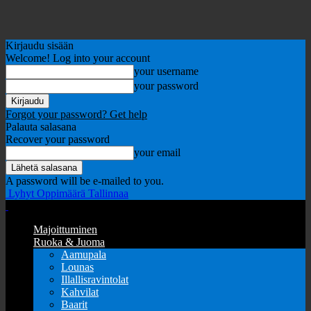
Kirjaudu sisään
Welcome! Log into your account
your username
your password
Forgot your password? Get help
Palauta salasana
Recover your password
your email
A password will be e-mailed to you.
Lyhyt Oppimäärä Tallinnaa
Majoittuminen
Ruoka & Juoma
Aamupala
Lounas
Illallisravintolat
Kahvilat
Baarit