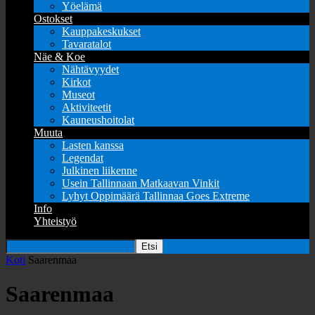
Yöelämä
Ostokset
Kauppakeskukset
Tavaratalot
Näe & Koe
Nähtävyydet
Kirkot
Museot
Aktiviteetit
Kauneushoitolat
Muuta
Lasten kanssa
Legendat
Julkinen liikenne
Usein Tallinnaan Matkaavan Vinkit
Lyhyt Oppimäärä Tallinnaa Goes Extreme
Info
Yhteistyö
Koti
Saarenmaa
Saarenmaa