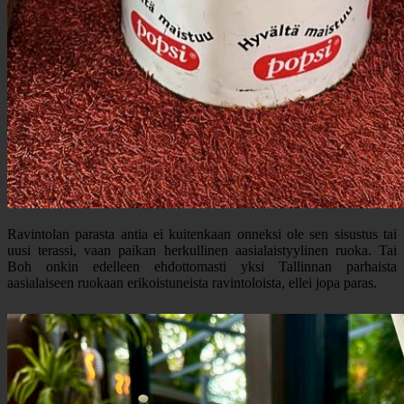
Ravintolan parasta antia ei kuitenkaan onneksi ole sen sisustus tai
uusi terassi, vaan paikan herkullinen aasialaistyylinen ruoka. Tai
Boh onkin edelleen ehdottomasti yksi Tallinnan parhaista
aasialaiseen ruokaan erikoistuneista ravintoloista, ellei jopa paras.