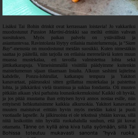
Lisäksi Tai Bohin drinkit ovat kerrassaan loistavia! Jo vakkariksi
muodostunut
Passion Martini
-drinkki saa meiltä erittäin vahvan
suosituksen. Myös paikan palvelu on ystävällistä ja
asiantuntevaa. Ravintolasta löytyy erilaisia maistelumenuja, ja “
Siam
Bay
“-menusta on muodostunut meidän suosikki. Kuten nimestäkin
saattaa jo päätellä, niin tarjolla on erilaisia mereneläviä kuten muun
muassa mustekalaa, eri tavoilla valmistettua lohta sekä
jättikatkarapuja. Viimeisimmällä visiitillä päädyimme kuitenkin
maistelumenun sijaan tilaamaan listalta. Alkuun sashimi lajitelma
kahdelle, Ponzu-lohirullat, katkarapu tempura ja Yakitori
kanavartaat, pääruoaksi sitten grillattua mustekalaa ja paistettua
lohta, ja jälkkäriksi vielä tiramisua ja suklaa fondantia. Oli muuten
pitkään aikaan yksi parhaista lounaskokemuksista! Kaikki oli hyvää,
ja jos pitää muutama ihan erityisen hyvä annos nostaa esille, niin
erityisesti hehkuttaisimme kaikkia alkuruokia. Yakitori kanavartaat
muuten maistuivat erittäin hyvin myös meidän kaksi ja puoli
vuotiaalle lapselle. Ja jälkiruoista ei ole tekstissä yhtään kuvaa, sillä
niitä lusikoitiin niin hyvällä ruokahalulla suuhun, että jäi kuvat
Tänne on kyllä aina kiva tulla syömään, sillä Tai
ottamatta.
Bohissa toteutuu mukavasti sanonta “hyvä ruoka,