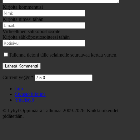
Kirjoita kommenttisi
Kirjoita nimesi tähän
Virheellinen sähköpostiosoite
Kirjoita sähköpostiosoitteesi tähän
Tallenna tietoni tälle selaimelle seuraavaa kertaa varten.
Current ye@r
*
Info
Sivusto lukuina
Yhteistyö
© Lyhyt Oppimäärä Tallinnaa 2009-2026. Kaikki oikeudet
pidätetään.