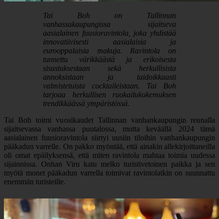
Tai Boh on Tallinnan
vanhassakaupungissa sijaitseva
aasialainen fuusioravintola, joka yhdistää
innovatiivisesti aasialaisia ja
eurooppalaisia makuja. Ravintola on
tunnettu värikkäästä ja erikoisesta
sisustuksestaan sekä herkullisista
annoksistaan ja taidoikkaasti
valmistetuista cocktaileistaan. Tai Boh
tarjoaa herkullisen ruokailukokemuksen
trendikkäässä ympäristössä.
Tai Boh toimi vuosikaudet Tallinnan vanhankaupungin reunalla
sijaitsevassa vanhassa puutalossa, mutta keväällä 2024 tämä
aasialainen fuusioravintola siirtyi uusiin tiloihin vanhankaupungin
pääkadun varrelle. On pakko myöntää, että ainakin allekirjoittaneilla
oli omat epäilyksensä, että miten ravintola mahtaa toimia uudessa
sijainnissa. Onhan Viru katu melko turistivetoinen paikka ja sen
myötä monet pääkadun varrella toimivat ravintolatkin on suunnattu
enemmän turisteille.