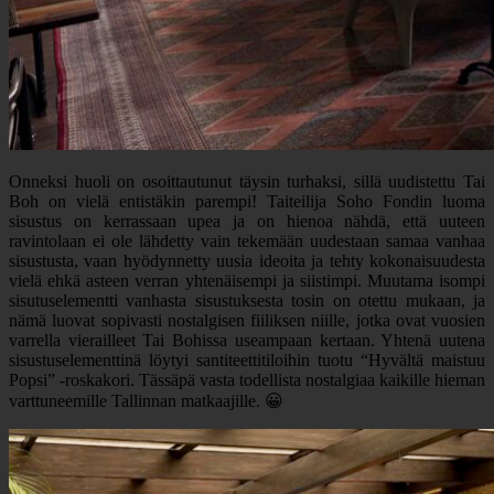
Onneksi huoli on osoittautunut täysin turhaksi, sillä uudistettu Tai
Boh on vielä entistäkin parempi! Taiteilija Soho Fondin luoma
sisustus on kerrassaan upea ja on hienoa nähdä, että uuteen
ravintolaan ei ole lähdetty vain tekemään uudestaan samaa vanhaa
sisustusta, vaan hyödynnetty uusia ideoita ja tehty kokonaisuudesta
vielä ehkä asteen verran yhtenäisempi ja siistimpi. Muutama isompi
sisutuselementti vanhasta sisustuksesta tosin on otettu mukaan, ja
nämä luovat sopivasti nostalgisen fiiliksen niille, jotka ovat vuosien
varrella vierailleet Tai Bohissa useampaan kertaan. Yhtenä uutena
sisustuselementtinä löytyi santiteettitiloihin tuotu “Hyvältä maistuu
Popsi” -roskakori. Tässäpä vasta todellista nostalgiaa kaikille hieman
varttuneemille Tallinnan matkaajille. 😀