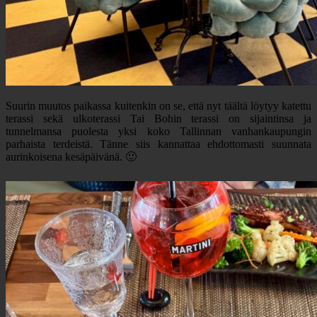
Suurin muutos paikassa kuitenkin on se, että nyt täältä löytyy katettu
terassi sekä ulkoterassi Tai Bohin terassi on sijaintinsa ja
tunnelmansa puolesta yksi koko Tallinnan vanhankaupungin
parhaista terdeistä. Tänne siis kannattaa ehdottomasti suunnata
aurinkoisena kesäpäivänä. 🙂