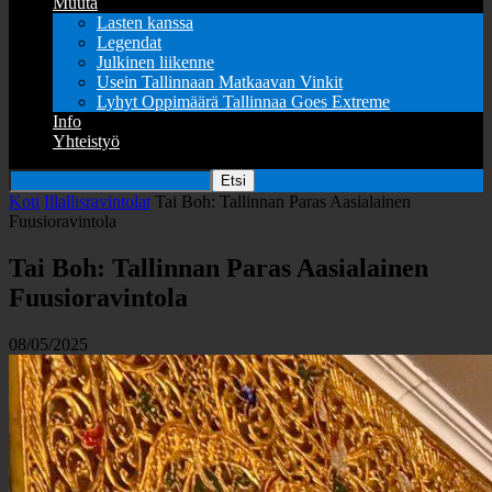
Muuta
Lasten kanssa
Legendat
Julkinen liikenne
Usein Tallinnaan Matkaavan Vinkit
Lyhyt Oppimäärä Tallinnaa Goes Extreme
Info
Yhteistyö
Koti
Illallisravintolat
Tai Boh: Tallinnan Paras Aasialainen
Fuusioravintola
Tai Boh: Tallinnan Paras Aasialainen
Fuusioravintola
08/05/2025