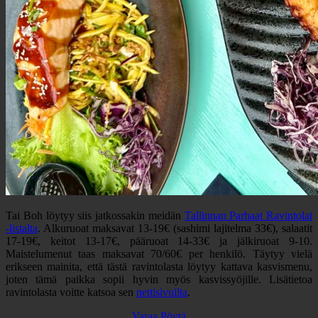
Tai Boh löytyy siis jatkossakin meidän
Tallinnan Parhaat Ravintolat
-listalta
. Alkuruoat maksavat 13-19€ (sashimi lajitelma 33€), salaatit
17-19€, keitot 13-17€, pääruoat 14-33€ ja jälkiruoat 9-10.
Maistelumenut taas maksavat 70/60€ per henkilö.
Täytyy vielä
erikseen mainita, että tästä ravintolasta löytyy kattava kasvismenu,
joten tämä paikka sopii hyvin myös kasvissyöjille. Lisätietoa
ravintolasta voitte katsoa sen
nettisivuilta
.
Varaa Pöytä