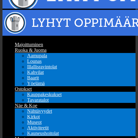
Majoittuminen
Ruoka & Juoma
Aamupala
Lounas
Illallisravintolat
Kahvilat
Baarit
Yöelämä
Ostokset
Kauppakeskukset
Tavaratalot
Näe & Koe
Nähtävyydet
Kirkot
Museot
Aktiviteetit
Kauneushoitolat