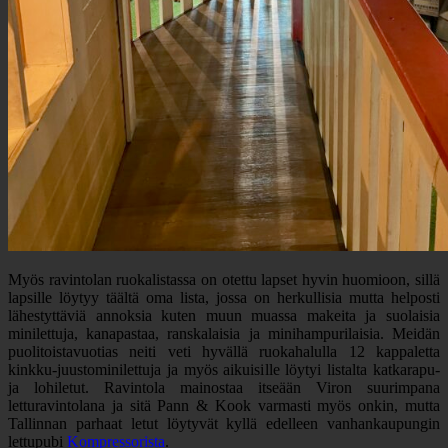
Myös ravintolan ruokalistassa on otettu lapset hyvin huomioon, sillä
lapsille löytyy täältä oma lista, jossa on herkullisia mutta helposti
lähestyttäviä annoksia kuten muun muassa makeita ja suolaisia
minilettuja, kanapastaa, ranskalaisia ja minihampurilaisia. Meidän
puolitoistavuotias neiti veti hyvällä ruokahalulla 12 kappaletta
kinkku-juustominilettuja ja myös aikuisille löytyi listalta katkarapu-
ja lohiletut. Ravintola mainostaa itseään Viron suurimpana
letturavintolana ja sitä Pann & Kook varmasti myös onkin, mutta
Tallinnan parhaat letut löytyvät kyllä edelleen vanhankaupungin
lettupubi
Kompressorista
.