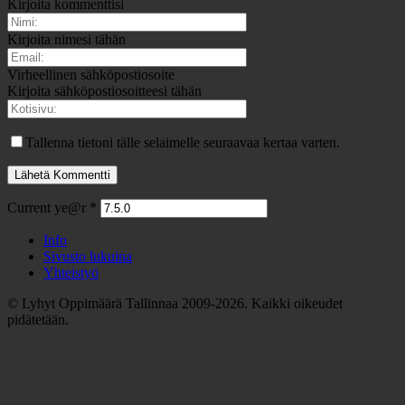
Kirjoita kommenttisi
Kirjoita nimesi tähän
Virheellinen sähköpostiosoite
Kirjoita sähköpostiosoitteesi tähän
Tallenna tietoni tälle selaimelle seuraavaa kertaa varten.
Current ye@r
*
Info
Sivusto lukuina
Yhteistyö
© Lyhyt Oppimäärä Tallinnaa 2009-2026. Kaikki oikeudet
pidätetään.