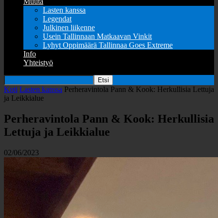
Muuta
Lasten kanssa
Legendat
Julkinen liikenne
Usein Tallinnaan Matkaavan Vinkit
Lyhyt Oppimäärä Tallinnaa Goes Extreme
Info
Yhteistyö
Koti
Lasten kanssa
Perheravintola Pann & Kook: Herkullisia Lettuja
ja Leikkialue
Perheravintola Pann & Kook: Herkullisia
Lettuja ja Leikkialue
02/06/2023