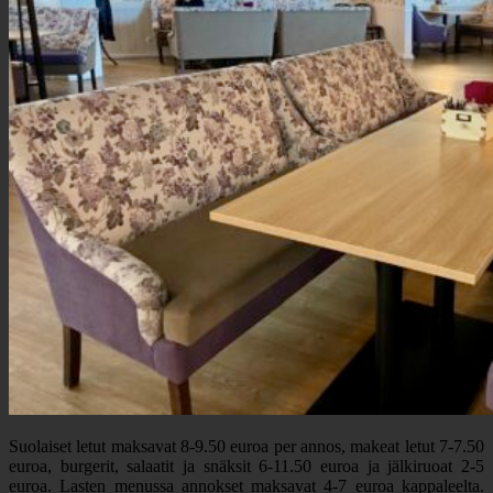
Suolaiset letut maksavat 8-9.50 euroa per annos, makeat letut 7-7.50
euroa, burgerit, salaatit ja snäksit 6-11.50 euroa ja jälkiruoat 2-5
euroa. Lasten menussa annokset maksavat 4-7 euroa kappaleelta.