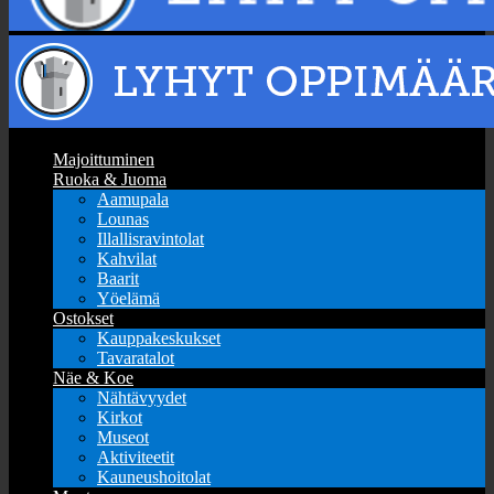
Majoittuminen
Ruoka & Juoma
Aamupala
Lounas
Illallisravintolat
Kahvilat
Baarit
Yöelämä
Ostokset
Kauppakeskukset
Tavaratalot
Näe & Koe
Nähtävyydet
Kirkot
Museot
Aktiviteetit
Kauneushoitolat