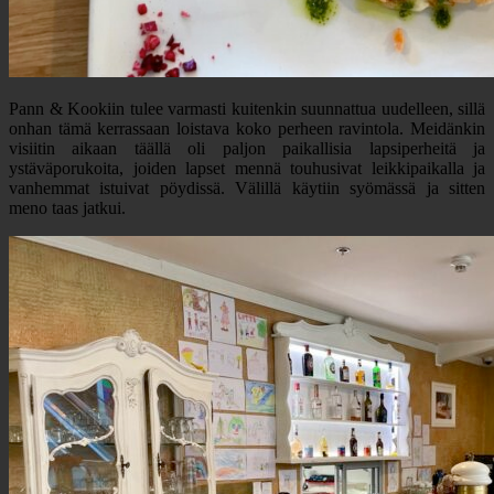
Pann & Kookiin tulee varmasti kuitenkin suunnattua uudelleen, sillä
onhan tämä kerrassaan loistava koko perheen ravintola. Meidänkin
visiitin aikaan täällä oli paljon paikallisia lapsiperheitä ja
ystäväporukoita, joiden lapset mennä touhusivat leikkipaikalla ja
vanhemmat istuivat pöydissä. Välillä käytiin syömässä ja sitten
meno taas jatkui.