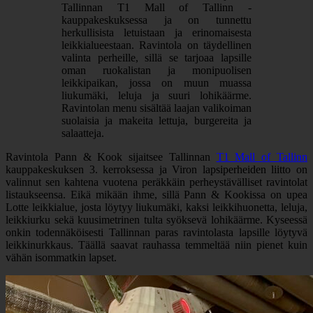
Tallinnan T1 Mall of Tallinn -
kauppakeskuksessa ja on tunnettu
herkullisista letuistaan ja erinomaisesta
leikkialueestaan. Ravintola on täydellinen
valinta perheille, sillä se tarjoaa lapsille
oman ruokalistan ja monipuolisen
leikkipaikan, jossa on muun muassa
liukumäki, leluja ja suuri lohikäärme.
Ravintolan menu sisältää laajan valikoiman
suolaisia ja makeita lettuja, burgereita ja
salaatteja.
Ravintola Pann & Kook sijaitsee Tallinnan
T1 Mall of Tallinn
kauppakeskuksen 3. kerroksessa ja Viron lapsiperheiden liitto on
valinnut sen kahtena vuotena peräkkäin perheystävälliset ravintolat
listaukseensa. Eikä mikään ihme, sillä Pann & Kookissa on upea
Lotte leikkialue, josta löytyy liukumäki, kaksi leikkihuonetta, leluja,
leikkiurku sekä kuusimetrinen tulta syöksevä lohikäärme. Kyseessä
onkin todennäköisesti Tallinnan paras ravintolasta lapsille löytyvä
leikkinurkkaus. Täällä saavat rauhassa temmeltää niin pienet kuin
vähän isommatkin lapset.