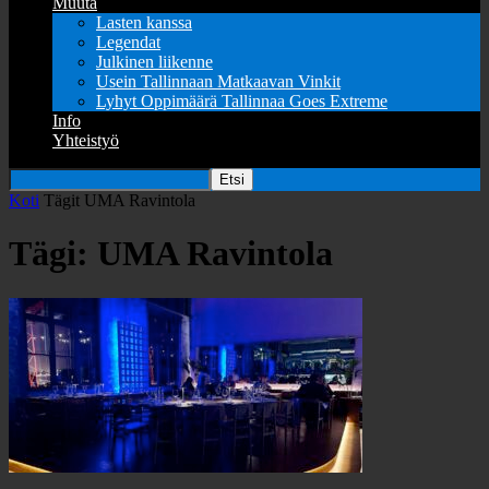
Muuta
Lasten kanssa
Legendat
Julkinen liikenne
Usein Tallinnaan Matkaavan Vinkit
Lyhyt Oppimäärä Tallinnaa Goes Extreme
Info
Yhteistyö
Koti
Tägit
UMA Ravintola
Tägi: UMA Ravintola