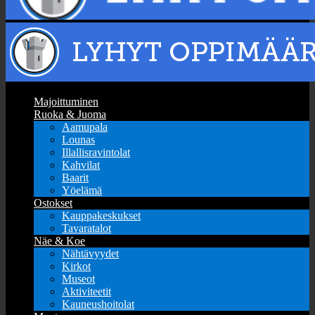
Majoittuminen
Ruoka & Juoma
Aamupala
Lounas
Illallisravintolat
Kahvilat
Baarit
Yöelämä
Ostokset
Kauppakeskukset
Tavaratalot
Näe & Koe
Nähtävyydet
Kirkot
Museot
Aktiviteetit
Kauneushoitolat