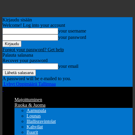
Kirjaudu sisään
Welcome! Log into your account
your username
your password
Forgot your password? Get help
Palauta salasana
Recover your password
your email
A password will be e-mailed to you.
Lyhyt Oppimäärä Tallinnaa
Majoittuminen
Ruoka & Juoma
Aamupala
Lounas
Illallisravintolat
Kahvilat
Baarit