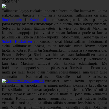
20/01/2019
Tallinnasta löytyy ruokakauppojen suhteen melko kattava valikoima
erikokoisia, -tasoisia ja -hintaisia kauppoja. Tallinnassa on mm.
Stockmannin
ja
Kaubamajan
ruokaosastojen kaltaisia paikkoja,
joista löytyy hieman erikoisempiakin tuotteita, sitten löytyy Prisman,
Selverin ja Rimin jättimarketteja, ja vielä on tietysti Maximan
kaltaisia kauppoja, joita voisi varmaan kokonsa puolesta kutsua
paikallisiksi Lidl- ja Alepa-kaupoiksi. Stockmann, Kaubamaja sekä
Solaris Keskuksen
ruokaosasto ovat hintatasoltaan ehdottomasti
sieltä kalliimmasta päästä, mutta toisaalta niistä löytyy paljon
tuotteita, joita ei Rimin tai Säästumarketin tyyppisissä kaupoissa ole.
Prisma, Selver ja Rimi ovat hintatasoltaan kohtuullisen samaa
luokkaa keskenään, mutta halvempia kuin Stocka ja Kaubamaja,
kun taas Maximat tuntuvat olen kaikista edullisimpia. Me
hoidamme kauppareissumme pääasiassa Rimissä tai Prismassa,
mutta jos mieli tekee jotain hieman spesiaalimpaa, niin usein tulee
suunnattua Kaubamajaan, Stockalle tai Solarikseen.
Virolaiset ovat kovin tykästyneitä
alennuksiin ja tarjouksiin, ja niinpä melkein jokaisella kaupalla on
lähes viikoittain vaihtuvat tarjoukset ja tarjouslehdet. Yleensä niistä
löytyy hyvässä alennuksessa olevia tuotteita, joten niitä kannattaa
seurata. Kohtuullisen monet suomalaiset tuntuvat ostavan kotiin
viemisiksi ruokaa ja aina silloin tällöin saamme kyselyitä siitä, että
mitä Virosta ja Tallinnasta oikeastaan kannattaa ostaa. Jokainen