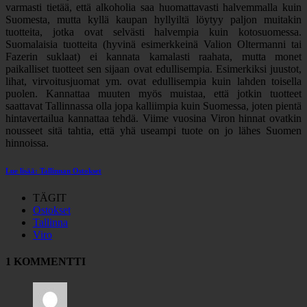
varmasti tietää, että alkoholia saa huomattavasti halvemmalla kuin
Suomesta, mutta kyllä kaupan hyllyiltä löytyy paljon muitakin
tuotteita, jotka ovat selvästi halvempia kuin kotosuomessa.
Suomalaisia tuotteita (hyvinä esimerkkeinä Valion Oltermanni tai
Fazerin suklaat) ei kannata kamalasti raahata, mutta monet
paikalliset tuotteet sen sijaan ovat edullisempia. Esimerkiksi juustot,
lihat, virvoitusjuomat ym. ovat edullisempia kuin lahden toisella
puolen. Kannattaa muuten myös muistaa, että jotkin tuotteet
saattavat Tallinnassa olla jopa kalliimpia kuin Suomessa, joten pientä
hintavertailua kannattaa tehdä. Viime vuosina Viron hinnat ovatkin
nousseet sitä tahtia, että yhä useampi tuote on jo lähes Suomen
hinnoissa.
Lue lisää: Tallinnan Ostokset
TÄGIT
Ostokset
Tallinna
Viro
1 KOMMENTTI