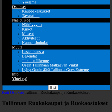
Yöelämä
Ostokset
Kauppakeskukset
Tavaratalot
Näe & Koe
Nähtävyydet
Kirkot
Museot
Aktiviteetit
Kauneushoitolat
Muuta
Lasten kanssa
Legendat
Julkinen liikenne
Usein Tallinnaan Matkaavan Vinkit
Lyhyt Oppimäärä Tallinnaa Goes Extreme
Info
Yhteistyö
Koti
Ostokset
Tallinnan Ruokakaupat ja Ruokaostokset
Tallinnan Ruokakaupat ja Ruokaostokset