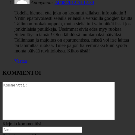
Anonymous
24/08/2012 At 12:39
Todella hienoa, että joku on koonnut tällaisen infopaketin!!
Yritin epätoivoisesti selailla erilaisilla versioilla googlen kautta
Tallinnan ruokakauppoja, mutta sieltä tuli vain pitkät listat jos
jonkinlaisia putiikkeja. Useimmat eivät edes myy ruokaa.
Sitten löysin tämän! Olen lähdössä muutamaksi päiväksi
Tallinnaan ja majoitus on apartmentissa, missä voi itse laittaa
tai lämmittää ruokaa. Tulee paljon halvemmaksi kuin syödä
monta päivää ravintoloissa. Kiitos tästä!
Vastaa
KOMMENTOI
Kirjoita kommenttisi