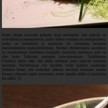
Kuten tämän tasoiselta paikalta sopii odottaakin, niin palvelu on
ystävällistä ja asiantuntevaa, jonka lisäksi viinilista on monipuolinen,
ruoka on herkullista ja annoksiin on onnistuttu luomaan
mielenkiintoisia makuyhdistelmiä. Meidän ehdottomaksi suosikiksi
on muodostunut chileläinen hunajalla maustettu meribassi, joka on
yksi koko Tallinnan parhaista kala-annoksista. Tykkäämme
Chedissä myös siitä, että täällä tarjotaan juuri sopivan kokoisia
annoksia. Ravintolassa voi huoletta vetää kolmen ruokalajin
illallisen ilman, että ruokailun jälkeen tarvitsisi tosissaan miettiä
housun ylimmän napin avaamista, mutta samalla täällä ei myöskään
jää nälkä. 🙂