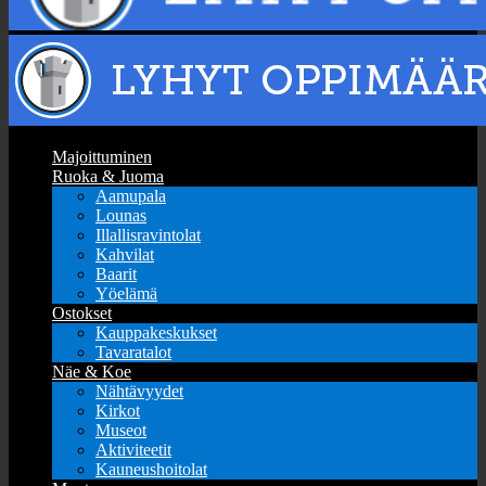
Majoittuminen
Ruoka & Juoma
Aamupala
Lounas
Illallisravintolat
Kahvilat
Baarit
Yöelämä
Ostokset
Kauppakeskukset
Tavaratalot
Näe & Koe
Nähtävyydet
Kirkot
Museot
Aktiviteetit
Kauneushoitolat