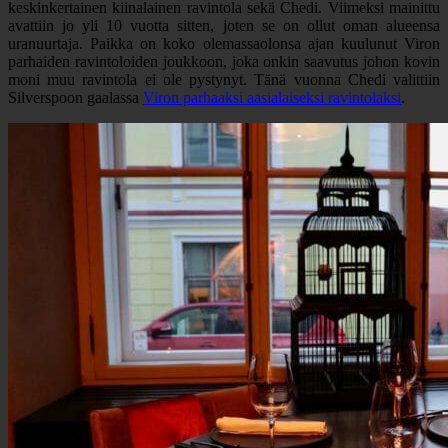
keskinkertainen kiinalainen ravintola sekä Chedi. Viimeksi mainittu
avattiin jo yli 10 vuotta sitten, joten se on ollut oman alueensa
uranuurtaja. Paikka on koko olemassaolonsa ajan kuulunut Viron
parhaiden ravintoloiden joukkoon, joka onkin saavutus johon kovin
moni muu ravintola ei ole pystynyt. Tänä vuonna Chedi valittiin
Silverspoon gaalassa
Viron parhaaksi aasialaiseksi ravintolaksi
.