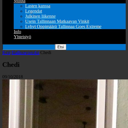
Muuta
Lasten kanssa
Legendat
Julkinen liikenne
Usein Tallinnaan Matkaavan Vinkit
Lyhyt Oppimäärä Tallinnaa Goes Extreme
Info
Yhteistyö
Koti
Illallisravintolat
Chedi
Chedi
09/10/2018