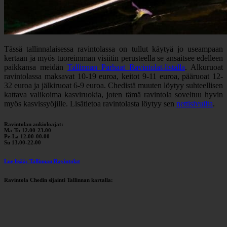
Tässä tallinnalaisessa ravintolassa on tullut käytyä jo useampaan
kertaan ja myös tuoreimman visiitin perusteella se ansaitsee edelleen
paikkansa meidän
Tallinnan Parhaat Ravintolat-listalla
. Alkuruoat
ravintolassa maksavat 10-19 euroa, keitot 9-11 euroa, pääruoat 12-
32 euroa ja jälkiruoat 6-9 euroa. Chedistä muuten löytyy suhteellisen
kattava valikoima kasviruokia, joten tämä ravintola soveltuu hyvin
myös kasvissyöjille. Lisätietoa ravintolasta löytyy sen
nettisivuilta
.
Ravintolan aukioloajat:
Ma-To 12.00-23.00
Pe-La 12.00-00.00
Su 13.00-22.00
Lue lisää: Tallinnan Ravintolat
Ravintola Chedin sijainti Tallinnan kartalla: