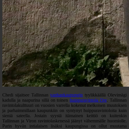
Chedi sijaitsee Tallinnan
vanhankaupungin
tyylikkäällä Olevimägi
kadulla ja naapurina sillä on toinen
huippuravintola Ore
. Tallinnan
ravintolakulttuuri on vuosien varrella kokenut melkoisen muutoksen
ja parhaimmillaan kaupunkiin on syntynyt huippuravintoloita kuin
sieniä sateella. Jostain syystä itämainen keittiö on kuitenkin
Tallinnan ja Viron ravintolaskenessä jäänyt vähemmälle huomiolle.
Parin hyvän intialaisen lisäksi kaupungissa on ollut muutama