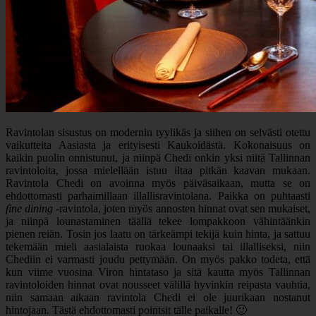
Ravintolan sisustus on modernin tyylikäs ja siihen on selvästi otettu
vaikutteita Aasiasta ja erityisesti Kaukoidästä. Kokonaisuus on
kaikin puolin onnistunut, ja niinpä Chedi onkin yksi niitä Tallinnan
ravintoloita, jossa mielellään istuu iltaa pitkän kaavan mukaan.
Ravintola Chedi on avoinna myös päiväsaikaan, mutta se on
ehdottomasti parhaimillaan illallisravintolana. Paikka on puhtaasti
fine dining
-ravintola, joten myös annosten hinnat ovat sen mukaiset,
ja niinpä lounastaminen täällä tekee lompakkoon vähintäänkin
pienen reiän. Tosin jos laatu on tärkeämpi tekijä kuin hinta, ja sattuu
tekemään mieli aasialaista ruokaa lounaaksi tai illalliseksi, niin
Chediin ei varmasti joudu pettymään. On myös pakko todeta, että
kun viime vuosina Viron hintataso ja sitä kautta myös Tallinnan
ravintoloiden hinnat ovat nousseet välillä hyvinkin reipasta vauhtia,
niin samaan aikaan ravintola Chedi ei ole juurikaan nostanut
hintojaan. Tästä ehdottomasti pointsit tälle paikalle! 🙂