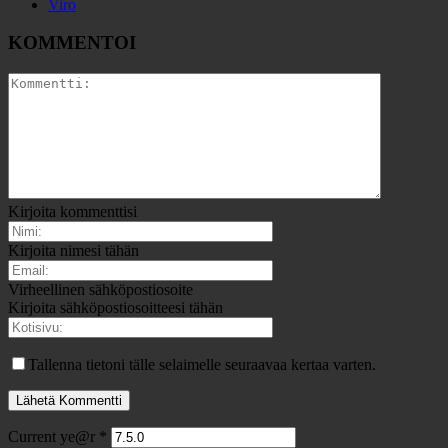
Viro
KOMMENTOI
Kirjoita kommenttisi
Kirjoita nimesi tähän
Virheellinen sähköpostiosoite
Kirjoita sähköpostiosoitteesi tähän
Tallenna tietoni tälle selaimelle seuraavaa kertaa varten.
Current ye@r
*