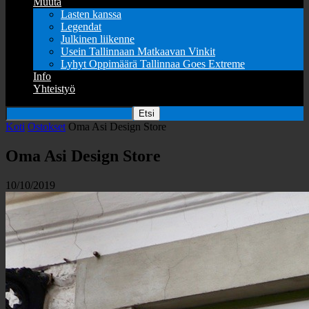
Muuta
Lasten kanssa
Legendat
Julkinen liikenne
Usein Tallinnaan Matkaavan Vinkit
Lyhyt Oppimäärä Tallinnaa Goes Extreme
Info
Yhteistyö
Koti
Ostokset
Oma Asi Design Store
Oma Asi Design Store
10/10/2019