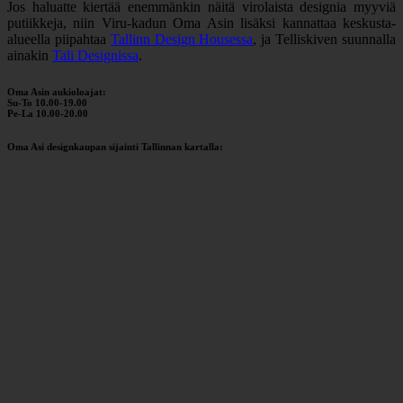
Jos haluatte kiertää enemmänkin näitä virolaista designia myyviä
putiikkeja, niin Viru-kadun Oma Asin lisäksi kannattaa keskusta-
alueella piipahtaa
Tallinn Design Housessa
, ja Telliskiven suunnalla
ainakin
Tali Designissa
.
Oma Asin aukioloajat:
Su-To 10.00-19.00
Pe-La 10.00-20.00
Oma Asi designkaupan sijainti Tallinnan kartalla: