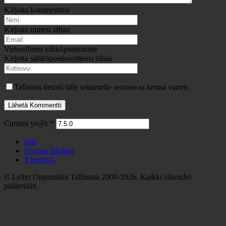
Kirjoita kommenttisi
Kirjoita nimesi tähän
Virheellinen sähköpostiosoite
Kirjoita sähköpostiosoitteesi tähän
Tallenna tietoni tälle selaimelle seuraavaa kertaa varten.
Current ye@r
*
Info
Sivusto lukuina
Yhteistyö
© Lyhyt Oppimäärä Tallinnaa 2009-2026. Kaikki oikeudet
pidätetään.