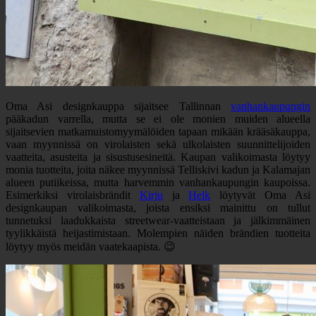
Oma Asi designkauppa sijaitsee Tallinnan
vanhankaupungin
pääkadun varrella, mutta se ei ole monien muiden alueella
sijaitsevien matkamuistomyymälöiden tapaan mikään krääsäkauppa,
vaan myynnissä on virolaisten sekä ulkolaisten suunnittelijoiden
vaatteita, asusteita ja sisustusesineitä. Kaupan valikoimasta löytyy
monia tuotteita, joita näkee myynnissä Telliskivi kadun ja Kalamajan
alueen putiikeissa, mutta harvemmin vanhankaupungin kaupoissa.
Esimerkiksi virolaisbrändit
Kirju
ja
Helk
löytyvät Oma Asi
designkaupan valikoimasta, joista ensiksi mainittu on tullut
tunnetuksi laadukkaista streetwear-vaatteistaan ja jälkimmäinen
tyylikkäistä heijastimistaan. Molempien näiden brändien tuotteita
löytyy myös meidän vaatekaapista. 😉