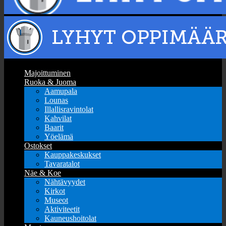
Majoittuminen
Ruoka & Juoma
Aamupala
Lounas
Illallisravintolat
Kahvilat
Baarit
Yöelämä
Ostokset
Kauppakeskukset
Tavaratalot
Näe & Koe
Nähtävyydet
Kirkot
Museot
Aktiviteetit
Kauneushoitolat