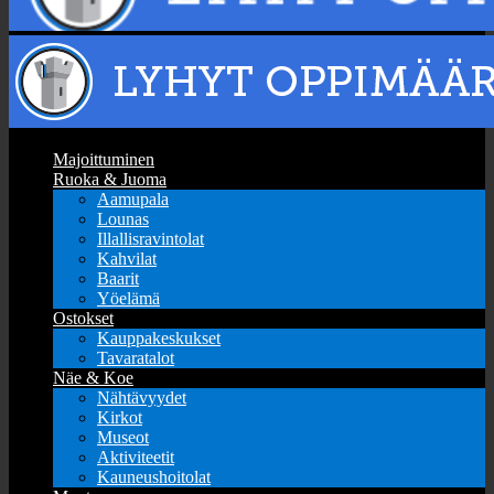
Majoittuminen
Ruoka & Juoma
Aamupala
Lounas
Illallisravintolat
Kahvilat
Baarit
Yöelämä
Ostokset
Kauppakeskukset
Tavaratalot
Näe & Koe
Nähtävyydet
Kirkot
Museot
Aktiviteetit
Kauneushoitolat