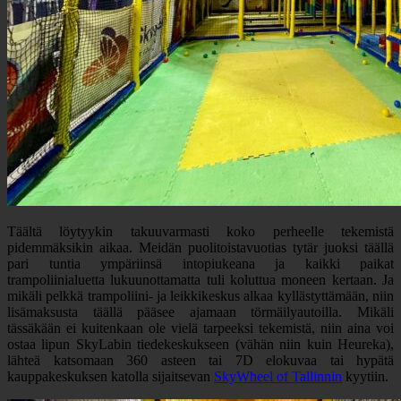
Täältä löytyykin takuuvarmasti koko perheelle tekemistä
pidemmäksikin aikaa. Meidän puolitoistavuotias tytär juoksi täällä
pari tuntia ympäriinsä intopiukeana ja kaikki paikat
trampoliinialuetta lukuunottamatta tuli koluttua moneen kertaan. Ja
mikäli pelkkä trampoliini- ja leikkikeskus alkaa kyllästyttämään, niin
lisämaksusta täällä pääsee ajamaan törmäilyautoilla. Mikäli
tässäkään ei kuitenkaan ole vielä tarpeeksi tekemistä, niin aina voi
ostaa lipun SkyLabin tiedekeskukseen (vähän niin kuin Heureka),
lähteä katsomaan 360 asteen tai 7D elokuvaa tai hypätä
kauppakeskuksen katolla sijaitsevan
SkyWheel of Tallinnin
kyytiin.