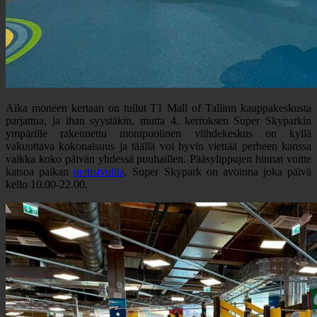
Aika moneen kertaan on tullut T1 Mall of Tallinn kauppakeskusta
parjattua, ja ihan syystäkin, mutta 4. kerroksen Super Skyparkin
ympärille rakennettu monipuolinen viihdekeskus on kyllä
vakuuttava kokonaisuus ja täällä voi hyvin viettää perheen kanssa
vaikka koko päivän yhdessä puuhaillen. Pääsylippujen hinnat voitte
katsoa paikan
nettisivuilta
. Super Skypark on avoinna joka päivä
kello 10.00-22.00.