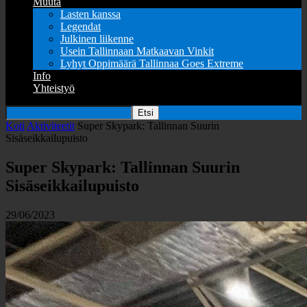
Muuta
Lasten kanssa
Legendat
Julkinen liikenne
Usein Tallinnaan Matkaavan Vinkit
Lyhyt Oppimäärä Tallinnaa Goes Extreme
Info
Yhteistyö
Koti
Aktiviteetit
Super Skypark: Tallinnan Suurin
Sisäseikkailupuisto
Super Skypark: Tallinnan Suurin
Sisäseikkailupuisto
29/06/2023