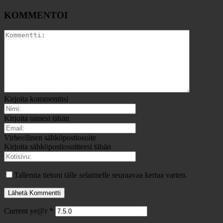
KOMMENTOI
Kirjoita kommenttisi
Kirjoita nimesi tähän
Virheellinen sähköpostiosoite
Kirjoita sähköpostiosoitteesi tähän
Tallenna tietoni tälle selaimelle seuraavaa kertaa varten.
Current ye@r
*