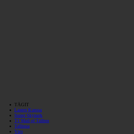
TÄGIT
Lasten Kanssa
Super Skypark
T1 Mall of Tallinn
Tallinna
Viro