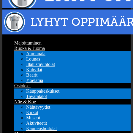
Majoittuminen
Ruoka & Juoma
Aamupala
Lounas
Illallisravintolat
Kahvilat
Baarit
Yöelämä
Ostokset
Kauppakeskukset
Tavaratalot
Näe & Koe
Nähtävyydet
Kirkot
Museot
Aktiviteetit
Kauneushoitolat