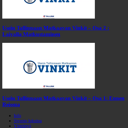
Usein Tallinnaan Matkaavan Vinkit – Osa 2 :
Laivalla Matkustaminen
Usein Tallinnaan Matkaavan Vinkit – Osa 1: Ennen
Reissua
Info
Sivusto lukuina
Yhteistyö