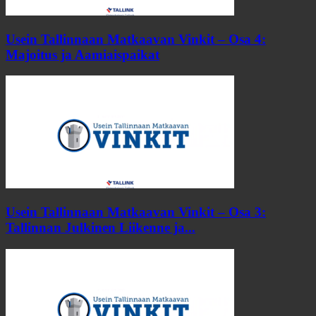
Usein Tallinnaan Matkaavan Vinkit – Osa 4:
Majoitus ja Aamiaispaikat
Usein Tallinnaan Matkaavan Vinkit – Osa 3:
Tallinnan Julkinen Liikenne ja...