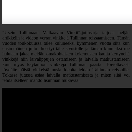
“Usein Tallinnaan Matkaavan Vinkit”-juttusarja tarjoaa neljän
artikkelin ja videon verran vinkkejä Tallinnan reissaamiseen. T
ämän
vuoden toukokuussa tulee kuluneeksi kymmenen vuotta siitä kun
ensimmäinen juttu ilmestyi tälle sivustolle ja tämän kunniaksi me
halutaan jakaa meidän omakohtaisten kokemusten kautta kertyneitä
vinkkejä niin
laivalippujen ostamiseen ja laivalla matkustamiseen
kuin myös käytännön vinkkejä Tallinnan päästä. Toivottavasti
löydätte näistä vinkeistä uusia ideoita teidän Tallinnan reissuille.
Tokassa jutussa asiaa laivalla matkustamisesta ja miten siitä voi
tehdä itselleen mahdollisimman mukavaa.