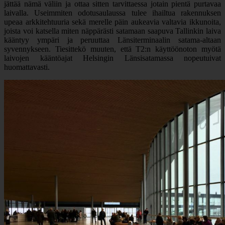
jättää nämä väliin ja ottaa sitten tarvittaessa jotain pientä purtavaa
laivalla. Useimmiten odotusaulaussa tulee ihailtua rakennuksen
upeaa arkkitehtuuria sekä merelle päin aukeavia valtavia ikkunoita,
joista voi katsella miten näppärästi satamaan saapuva Tallinkin laiva
kääntyy ympäri ja peruuttaa Länsiterminaalin satama-altaan
syvennykseen. Tiesittekö muuten, että T2:n käyttöönoton myötä
laivojen kääntöajat Helsingin Länsisatamassa nopeutuivat
huomattavasti.