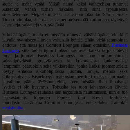
sietää ja maha vetää! Mikäli nämä kaksi vaihtoehtoa tuntuvat
kuitenkin vähän turhan raskailta, niin siinä tapauksessa
suosittelemme Megastarin Fast Lane-ravintolaa tai Starin Snack
Time-ravintolaa, sillä näistä saa perinteisempää kotiruokaa, täytettyjä
patonkeja, salaatteja ym. syötävää.
Viimeisimpänä, mutta ei missään nimessä vähäisimpänä, vinkkinä
laivalla syömiseen liittyen voitaisiin heittää tähän vielä semmoinen
ehdotus, että mitäs jos Comfort Loungen sijaan ottaisikin
Business
Loungen
, sillä tuolla lipun hintaan kuuluvat kaikki tarjolla olevat
ruoat ja juomat. Business Loungessa on ihan kunnon ruokaa
salaattipöydästä, graavilohesta ja kokonaisista katkaravuista
lämpimiin pääruokiin sekä jälkkäreihin, jonka lisäksi juomapuolelta
löytyy erilaisia alkoholipitoisia juomia, limuja, mehua sekä
erikoiskahveja. Bisneksessä matkustaminen toki maksaa normaalin
laivalipun päälle 65€/suunta/hlö, joten mistään ihan ilmaisesta
lystistä ei ole kysymys. Toisaalta jos tuon laivamatkan käyttää
Business Loungen rauhassa sen tarjoiluista nauttimiseen, niin ei tuo
lisäkustannus loppujen lopuksi niin kovin korkeaksi
muodostu. Lisätietoa Comfort Loungesta voitte lukea Tallinkin
nettisivuilta
.