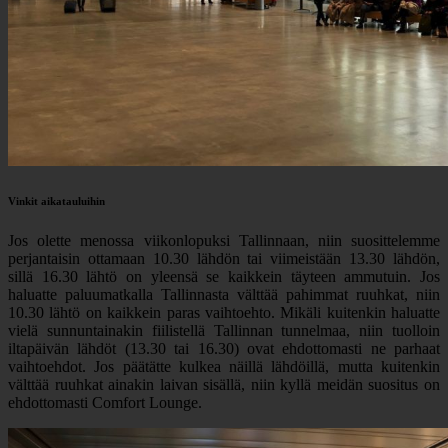
Vinkit aikatauluihin
Jos olette menossa viikonlopuksi Tallinnaan, niin suosittelemme
perjantaisin ottamaan 10.30 lähdön tai viimeistään 13.30 lähdön,
sillä 16.30 lähtö on yleensä se kaikkein täyteen ammutuin. Jos
haluatte paluumatkalla Tallinnasta välttää pahimmat ruuhkat, niin
10.30 lähtö on kaikkein paras vaihtoehto. Mikäli kuitenkin haluatte
vielä sunnuntainakin fiilistellä Tallinnan tunnelmaa, niin tuolloin
iltapäivän lähdöt (13.30 tai 16.30) ovat ehdottomasti ne parhaat
vaihtoehdot. Jos päätätte kulkea näillä lähdöillä, mutta kuitenkin
välttää ruuhkat ainakin laivan sisällä, niin kyllä meidän suositus on
ehdottomasti Comfort Lounge.