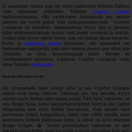
Jo useamman vuoden ajan me ollaan matkustettu Helsinki-Tallinna
väliä oikeastaan pelkästään Tallinkin
Comfort Lounge
matkustusluokassa, sillä parinkympin lisämaksulla saa meidän
mielestä sen verran paljon lisää matkustusmukavuutta. Comfort
Loungessa on rauhallista, istumapaikkoja löytyy aina ja plussana
tähän matkustusluokkaan kuuluu vielä pientä virvoketta ja snäksiä.
Lisäksi täältä löytyy päivän lehdet, joita voi matkan aikana lueskella.
Kuten jo
edellisessä jutussa
kerroimme, niin normaalisti me
matkustetaan sarjalipuilla, joita tulee ostettua yleensä aina silloin kun
Tallinkilla on jokin tarjouskampanja (esim. Meriale tai
Talvimarkkinat) käynnissä. Lisätietoa Comfort Loungesta voitte
lukea Tallinkin
nettisivuilta
.
Ruokailuvaihtoehdot laivalla
Jos laivamatkalla iskee isompi nälkä ja nuo Comfort Loungen
snäksit eivät tunnu riittävän Tallinnaan asti, niin laivoilta löytyy
onneksi myös hieman tukevampaa evästä. Yksi hyvä vaihtoehto on
aina Burger King, jonka hampurilaisravintolat löytyvät niin Tallink
Megastarilta kuin myös Tallink Star-laivalta. Noin muuten tulee
harvemmin syötyä hampurilaisia, mutta aina välillä laivalla iskee
semmoinen kunnon mättöruoan himo, ja silloin on hyvä suunnata
Burger Kingiin. 😀 Toinen potentiaalinen vaihtoehto on aina
tietenkin laivan buffet, jossa voi syödä ja juoda niin paljon kuin sielu