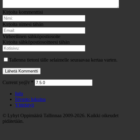
Kirjoita kommenttisi
Kirjoita nimesi tähän
Virheellinen sähköpostiosoite
Kirjoita sähköpostiosoitteesi tähän
Tallenna tietoni tälle selaimelle seuraavaa kertaa varten.
Current ye@r
*
Info
Sivusto lukuina
Yhteistyö
© Lyhyt Oppimäärä Tallinnaa 2009-2026. Kaikki oikeudet
pidätetään.