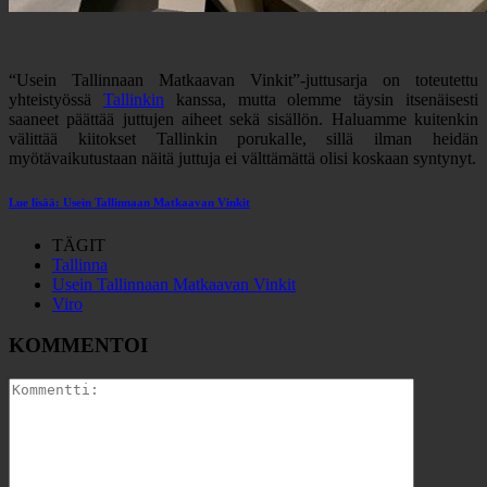
“Usein Tallinnaan Matkaavan Vinkit”-juttusarja on toteutettu
yhteistyössä
Tallinkin
kanssa, mutta olemme täysin itsenäisesti
saaneet päättää juttujen aiheet sekä sisällön. Haluamme kuitenkin
välittää kiitokset Tallinkin porukalle, sillä ilman heidän
myötävaikutustaan näitä juttuja ei välttämättä olisi koskaan syntynyt.
Lue lisää: Usein Tallinnaan Matkaavan Vinkit
TÄGIT
Tallinna
Usein Tallinnaan Matkaavan Vinkit
Viro
KOMMENTOI