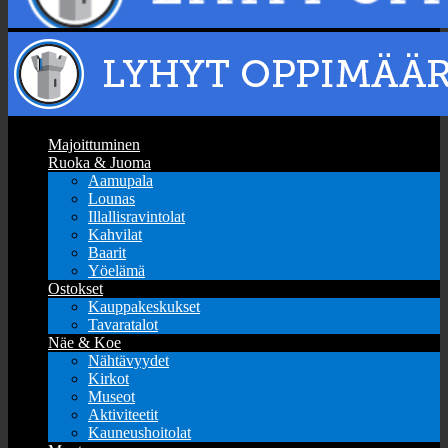
Majoittuminen
Ruoka & Juoma
Aamupala
Lounas
Illallisravintolat
Kahvilat
Baarit
Yöelämä
Ostokset
Kauppakeskukset
Tavaratalot
Näe & Koe
Nähtävyydet
Kirkot
Museot
Aktiviteetit
Kauneushoitolat