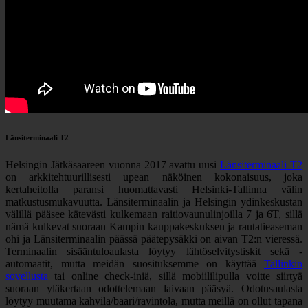
Länsiterminaali T2
Helsingin Jätkäsaareen vuonna 2017 avattu uusi
Länsiterminaali T2
on arkkitehtuurillisesti upean näköinen kokonaisuus, joka
kertaheitolla paransi huomattavasti Helsinki-Tallinna välin
matkustusmukavuutta. Länsiterminaalin ja Helsingin ydinkeskustan
välillä pääsee kätevästi kulkemaan raitiovaunulinjoilla 7 ja 6T, sillä
nämä kulkevat suoraan Kampin kauppakeskuksen ja rautatieaseman
ohi ja Länsiterminaalin päässä päätepysäkki on aivan T2:n vieressä.
Terminaalin sisääntuloaulasta löytyy lähtöselvitystiskit sekä -
automaatit, mutta meidän suosituksemme on käyttää
Tallinkin
sovellusta
tai online check-iniä, sillä mobiililipulla voitte siirtyä
suoraan yläkertaan odottelemaan laivaan pääsyä. Odotusaulasta
löytyy muutama kahvila/baari/ravintola, mutta meillä on ollut tapana