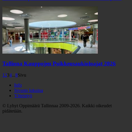
Tallinna Kauppojen Poikkeusaukioloajat 2026
1
2
3
4
...
8
Sivu
Info
Sivusto lukuina
Yhteistyö
© Lyhyt Oppimäärä Tallinnaa 2009-2026. Kaikki oikeudet
pidätetään.