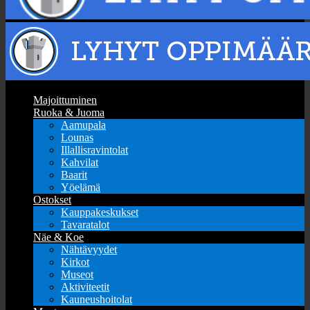
Majoittuminen
Ruoka & Juoma
Aamupala
Lounas
Illallisravintolat
Kahvilat
Baarit
Yöelämä
Ostokset
Kauppakeskukset
Tavaratalot
Näe & Koe
Nähtävyydet
Kirkot
Museot
Aktiviteetit
Kauneushoitolat