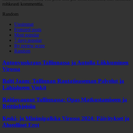
rohkeasti kommenttia.
Random
Uusimmat
Featured posts
Most popular
7 days popular
By review score
Random
Autonvuokraus Tallinnassa ja Autolla Liikkuminen
Virossa
Balti Jaam: Tallinnan Rautatieaseman Palvelut ja
Lähialueen Vinkit
Raitiovaunut Tallinnassa: Opas Matkustamiseen ja
Reittiohjeisiin
Keski- ja Minimipalkka Virossa 2024: Päivitykset ja
Alueelliset Erot