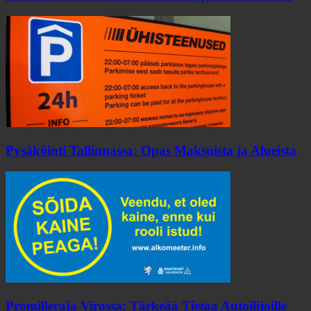
Pysäköinti Tallinnassa: Opas Maksuista ja Alueista
Promilleraja Virossa: Tärkeää Tietoa Autoilijoille