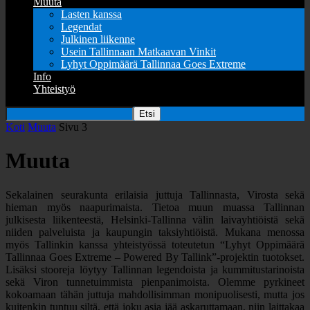
Muuta
Lasten kanssa
Legendat
Julkinen liikenne
Usein Tallinnaan Matkaavan Vinkit
Lyhyt Oppimäärä Tallinnaa Goes Extreme
Info
Yhteistyö
Koti
Muuta
Sivu 3
Muuta
Sekalainen seurakunta erilaisia juttuja Tallinnasta, Virosta sekä
hieman myös naapurimaista. Tietoa muun muassa Tallinnan
julkisesta liikenteestä, Helsinki-Tallinna välin laivayhtiöistä sekä
niiden palveluista ja kaupungin taksiyhtiöistä. Mukana menossa
myös Tallinkin kanssa yhteistyössä toteutetun “Lyhyt Oppimäärä
Tallinnaa Goes Extreme – Powered By Tallink”-projektin tuotokset.
Lisäksi stooreja löytyy Tallinnan legendoista ja kummitustarinoista
sekä Viron tunnetuimmista pienpanimoista. Olemme pyrkineet
kokoamaan tähän juttuja mahdollisimman monipuolisesti, mutta jos
kuitenkin tuntuu siltä, että joku asia jää askaruttamaan, niin laittakaa