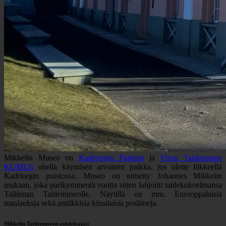
Mikkelin Museo on
Kadriorgin Palatsin
ja
Viron Taidemuseo
KUMUn
ohella käymisen arvoinen paikka, jos olette liikkeellä
Kadriorgin puistossa. Museo on nimetty Johannes Mikkelin
mukaan, joka parikymmentä vuotta sitten lahjoitti taidekokoelmansa
Tallinnan Taidemuseolle. Näytillä on mm. Eurooppalaisia
maalauksia sekä antiikkisia kiinalaisia posliineja.
Mikkelin Taidemuseon aukioloajat: