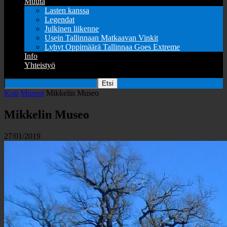
Muuta
Lasten kanssa
Legendat
Julkinen liikenne
Usein Tallinnaan Matkaavan Vinkit
Lyhyt Oppimäärä Tallinnaa Goes Extreme
Info
Yhteistyö
Koti
Museot
Mikkelin Museo
Mikkelin Museo
27/01/2019