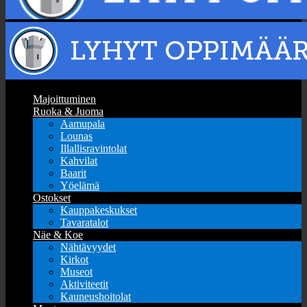
Majoittuminen
Ruoka & Juoma
Aamupala
Lounas
Illallisravintolat
Kahvilat
Baarit
Yöelämä
Ostokset
Kauppakeskukset
Tavaratalot
Näe & Koe
Nähtävyydet
Kirkot
Museot
Aktiviteetit
Kauneushoitolat