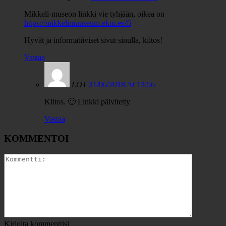
Mikkeli-museon linkki vie tyhjään, oikea on
https://mikkelimuuseum.ekm.ee/fi
Hyvät ja informatiiviset sivut sinulla, kiitos!
Vastaa
LOT
21/06/2018 At 13:56
Kiitos. 🙂 Linkki päivitetty
Vastaa
KOMMENTOI
Kirjoita kommenttisi