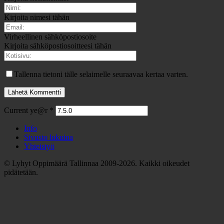
Kirjoita nimesi tähän
Virheellinen sähköpostiosoite
Kirjoita sähköpostiosoitteesi tähän
Tallenna tietoni tälle selaimelle seuraavaa kertaa varten.
Current ye@r
*
Info
Sivusto lukuina
Yhteistyö
© Lyhyt Oppimäärä Tallinnaa 2009-2026. Kaikki oikeudet
pidätetään.