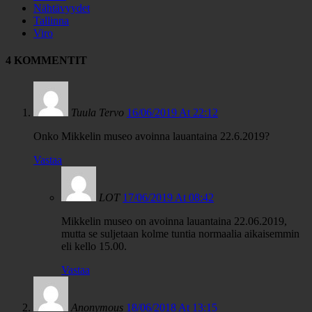
Nähtävyydet
Tallinna
Viro
4 KOMMENTIT
Tuula Tervo
16/06/2019 At 22:12
Onko Mikkelin museo avoinna lauantaina 22.6.2019?
Vastaa
LOT
17/06/2019 At 08:42
Mikkelin museo on avoinna lauantaina 22.06.2019,
mutta se suljetaan kolme tuntia normaalia aikaisemmin
eli kello 15.00.
Vastaa
Anonymous
18/06/2018 At 13:15