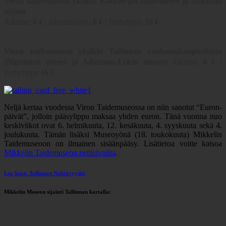
Viron taidemuseon yksiköt Kadriorgin taidemuseo ja Mikkelin
museo
Aikuiset
8 €
| Alennuslippu
6
€
| Perhelippu
16
€
Viron taidemuseon yksiköt Tallinnan vanhassakaupunkissa
(Nigulisten museo ja Adamson-Ericin museo)
Aikuiset
8
€ |
Perhelippu
16
€
Neljä kertaa vuodessa Viron Taidemuseossa on niin sanotut “Euron-
päivät”, jolloin pääsylippu maksaa yhden euron. Tänä vuonna nuo
keskiviikot ovat 6. helmikuuta, 12. kesäkuuta, 4. syyskuuta sekä 4.
joulukuuta. Tämän lisäksi Museoyönä (18. toukokuuta) Mikkelin
Taidemuseoon on ilmainen sisäänpääsy. Lisätietoa voitte katsoa
Mikkelin Taidemuseon nettisivuilta
.
Lue lisää: Tallinnan Nähtävyydet
Mikkelin Museon sijainti Tallinnan kartalla: