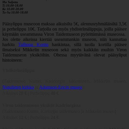
Ma Suljettu
Ti 10.00-18.00
Ke 10.00-20.00
To-Su 10.00-18.00
Pääsylippu museoon maksaa aikuisilta 5€, alennusryhmäläisiltä 3,5€
ja perhelippu 10€. Tarjolla on myös yhdistelmälippuja, joilla pääsee
käymään useammassa Viron Taidemuseon pyörittämässä museossa.
Jos olette aikeissa kiertää useammankin museon, niin kannattaa
harkita
Tallinna Kortin
hankintaa, sillä tuolla kortilla pääsee
ilmaiseksi Mikkelin museoon sekä myös kaikkiin muihin Viron
Taidemuseon yksiköihin. Ohessa myytävänä olevat pääsyliput
hintoineen:
Yhdistelmälippu
(Taidemuseo Kumu, Kadriorgin taidemuseo, Mikkelin museo,
Nigulisten kirkko
ja
Adamson-Ericin museo
)
Aikuiset
20
€
| Perhelippu
40 €
Viron taidemuseon yksiköt Kadriorgissa
(Taidemuseo Kumu, Kariorgin taidemuseo ja Mikkelin museo)
Aikuiset
12
€
| Perhelippu
24
€