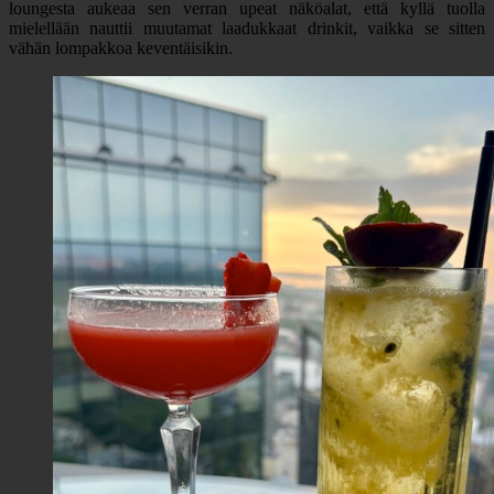
loungesta aukeaa sen verran upeat näköalat, että kyllä tuolla
mielellään nauttii muutamat laadukkaat drinkit, vaikka se sitten
vähän lompakkoa keventäisikin.