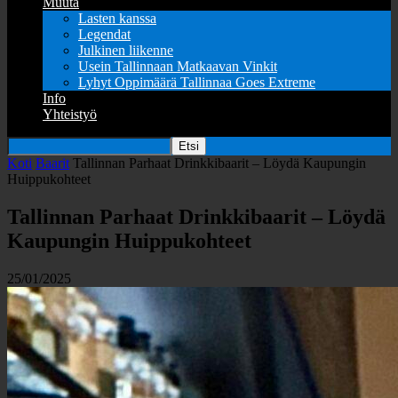
Muuta
Lasten kanssa
Legendat
Julkinen liikenne
Usein Tallinnaan Matkaavan Vinkit
Lyhyt Oppimäärä Tallinnaa Goes Extreme
Info
Yhteistyö
Koti
Baarit
Tallinnan Parhaat Drinkkibaarit – Löydä Kaupungin
Huippukohteet
Tallinnan Parhaat Drinkkibaarit – Löydä
Kaupungin Huippukohteet
25/01/2025