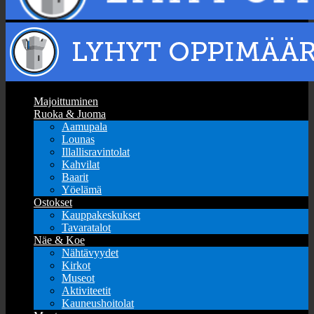
Majoittuminen
Ruoka & Juoma
Aamupala
Lounas
Illallisravintolat
Kahvilat
Baarit
Yöelämä
Ostokset
Kauppakeskukset
Tavaratalot
Näe & Koe
Nähtävyydet
Kirkot
Museot
Aktiviteetit
Kauneushoitolat