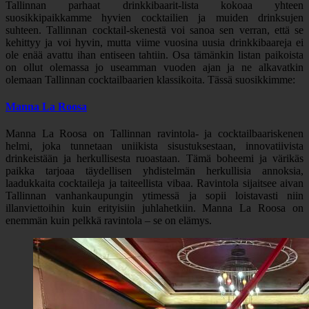
Tallinnan parhaat drinkkibaarit-lista kokoaa yhteen
suosikkipaikkamme hyvien cocktailien ja muiden drinksujen
suhteen. Tallinnan cocktail-skenestä voi sanoa sen verran, että se
kehittyy ja voi hyvin, mutta viime vuosina uusia drinkkibaareja ei
ole enää avattu ihan entiseen tahtiin. Osa tämänkin listan paikoista
on ollut olemassa jo useamman vuoden ajan ja ne alkavatkin
olemaan Tallinnan cocktailbaarien klassikoita. Tässä suosikkimme:
Manna La Roosa
Manna La Roosa on Tallinnan ravintola- ja cocktailbaariskenen
helmi, joka tunnetaan uniikista sisustuksestaan, innovatiivista
drinkeistään ja herkullisesta ruoastaan. Tämä boheemi ja värikäs
paikka tarjoaa täydellisen yhdistelmän herkullisia annoksia,
laadukkaita cocktaileja ja taiteellista vibaa. Ravintola sijaitsee aivan
Tallinnan vanhankaupungin ytimessä ja sopii loistavasti niin
illanviettoihin kuin erityisiin juhlahetkiin. Manna La Roosa on
enemmän kuin pelkkä ravintola – se on elämys.