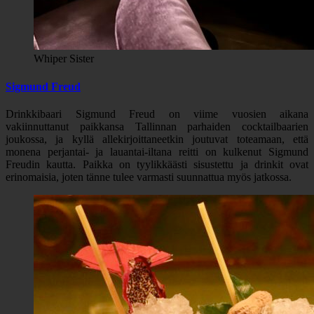
Whiper Sister
Sigmund Freud
Drinkkibaari Sigmund Freud on viime vuosien aikana
vakiinnuttanut paikkansa Tallinnan parhaiden cocktailbaarien
joukossa, ja kyllä allekirjoittaneetkin joutuvat toteamaan, että
monena perjantai- ja lauantai-iltana reitti on kulkenut Sigmund
Freudin kautta. Paikka on tyylikkäästi sisustettu ja drinkit ovat
erinomaisia, joten tänne tulee varmasti suunnattua myös jatkossa.