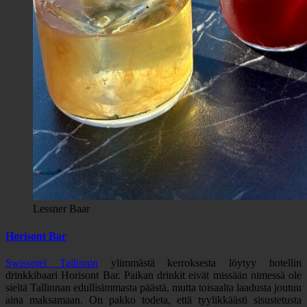
Lessner Baar
Horisont Bar
Swissotel Tallinnin
ylimmästä kerroksesta löytyy hotellin
drinkkibaari Horisont Bar. Paikan drinkit eivät missään nimessä ole
sieltä Tallinnan edullisimmasta päästä, mutta toisaalta laadusta joutuu
aina maksamaan. On pakko todeta, että tyylikkäästi sisustetusta