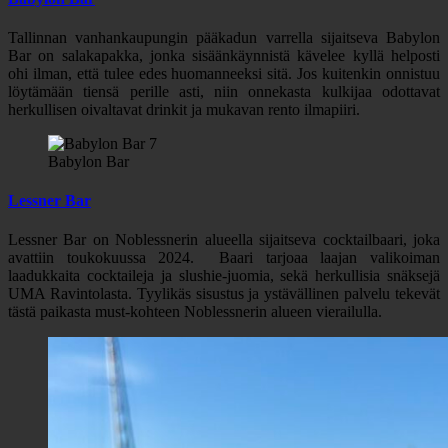
Tallinnan vanhankaupungin pääkadun varrella sijaitseva Babylon
Bar on salakapakka, jonka sisäänkäynnistä kävelee kyllä helposti
ohi ilman, että tulee edes huomanneeksi sitä. Jos kuitenkin onnistuu
löytämään tiensä perille asti, niin onnekasta kulkijaa odottavat
herkullisen oivaltavat drinkit ja mukavan rento ilmapiiri.
Babylon Bar
Lessner Bar
Lessner Bar on Noblessnerin alueella sijaitseva cocktailbaari, joka
avattiin toukokuussa 2024. Baari tarjoaa laajan valikoiman
laadukkaita cocktaileja ja slushie-juomia, sekä herkullisia snäksejä
UMA Ravintolasta. Tyylikäs sisustus ja ystävällinen palvelu tekevät
tästä paikasta must-kohteen Noblessnerin alueen vierailulla.