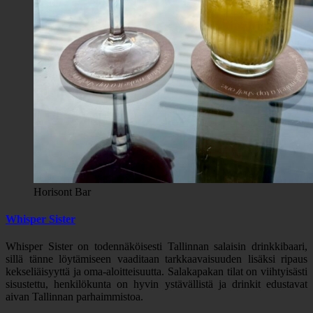
Horisont Bar
Whisper Sister
Whisper Sister on todennäköisesti Tallinnan salaisin drinkkibaari,
sillä tänne löytämiseen vaaditaan tarkkaavaisuuden lisäksi ripaus
kekseliäisyyttä ja oma-aloitteisuutta. Salakapakan tilat on viihtyisästi
sisustettu, henkilökunta on hyvin ystävällistä ja drinkit edustavat
aivan Tallinnan parhaimmistoa.