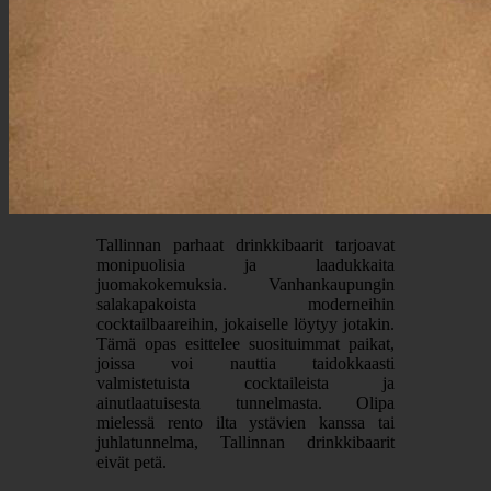
Tallinnan parhaat drinkkibaarit tarjoavat
monipuolisia ja laadukkaita
juomakokemuksia. Vanhankaupungin
salakapakoista moderneihin
cocktailbaareihin, jokaiselle löytyy jotakin.
Tämä opas esittelee suosituimmat paikat,
joissa voi nauttia taidokkaasti
valmistetuista cocktaileista ja
ainutlaatuisesta tunnelmasta. Olipa
mielessä rento ilta ystävien kanssa tai
juhlatunnelma, Tallinnan drinkkibaarit
eivät petä.