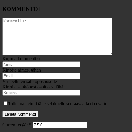
KOMMENTOI
Kirjoita kommenttisi
Kirjoita nimesi tähän
Virheellinen sähköpostiosoite
Kirjoita sähköpostiosoitteesi tähän
Tallenna tietoni tälle selaimelle seuraavaa kertaa varten.
Current ye@r
*